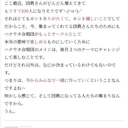
ここ最近、団員さんがどんどん増えてきて
もうすぐ100人
になりそうです＼(^o^)／
それはとてもホント
ありがたくて
、ホント
嬉しいこと
でして
だからこそ、今、集まってくれてる団員さんたちのためにも
ハナウタ合唱団が
もっとサークルとして
本当の意味で
楽しめる
ものにしていくために
ハナウタ合唱団のメインは、毎月３つのテーマにチャレンジ
して楽しむことです。
だけどそれ以外は、なにか決まっているわけでもないので
す。
つまりは、
今からみんなで一緒に作っていく
ということなん
ですよね〜
何かしら感じて、そして団員になってる人たちの集まりなん
ですから。
うん。