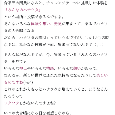
合唱団の団員になると、チャレンジテーマに挑戦した体験を
「みんなのハナウタ」
という場所に投稿できるんですよ。
そんないろんな
体験や想い、発見
が集まって、まるでハナウ
タの大合唱になる
だから「ハナウタ合唱団」っていうんですが、しかし!今の時
点では、なかなか投稿が正直、集まってないんです（ ; ; ）
そんな状況なんですが、今、集まっている「みんなのハナウ
タ」を見ても
いろんな
視点
やいろんな
物語
、いろんな
想い
があって、
なんだか、新しい世界にふれた気持ちになったりして
楽しい
ものですね
(^o^)
これがこれからもっとハナウタが増えていくと、どうなるん
だろうって
ワクワク
しかないんですよね?
いつか大合唱になる日を妄想しながら、